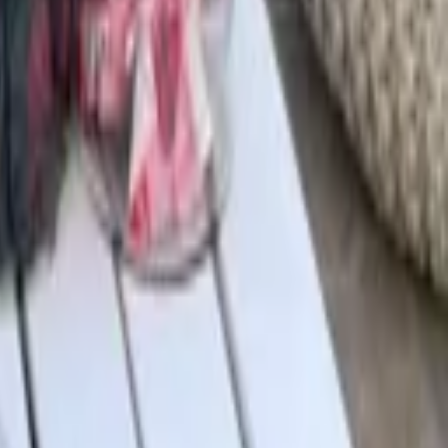
تسجيل الدخول
اشتراك
AR
رجوع
باقة سينما ميغا
سكرين كارنفال